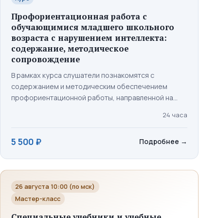
Профориентационная работа с
обучающимися младшего школьного
возраста с нарушением интеллекта:
содержание, методическое
сопровождение
В рамках курса слушатели познакомятся с
содержанием и методическим обеспечением
профориентационной работы, направленной на
формирование у обучающихся младшего
24 часа
школьного возраста с нарушением интеллекта
первичных представлений о мире профессий,
5 500 ₽
Подробнее
→
трудовой деятельности и её социальной
значимости. Результаты освоения курса: по
окончании обучения слушатели освоят
современные подходы к профориентационной
26 августа 10:00 (по мск)
работе с обучающимися младшего школьного
возраста с нарушением интеллекта, получат
Мастер-класс
практические рекомендации по проектированию и
Специальные учебники и учебные