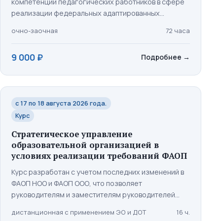
компетенций педагогических работников в сфере
реализации федеральных адаптированных
образовательных программ начального и
очно-заочная
72 часа
основного общего образования обучающихся с
нарушениями слуха.
9 000 ₽
Подробнее
→
с 17 по 18 августа 2026 года.
Курс
Стратегическое управление
образовательной организацией в
условиях реализации требований ФАОП
Курс разработан с учетом последних изменений в
ФАОП НОО и ФАОП ООО, что позволяет
руководителям и заместителям руководителей
образовательных организаций учитывать
дистанционная с применением ЭО и ДОТ
16 ч.
актуальные требования и успешно их