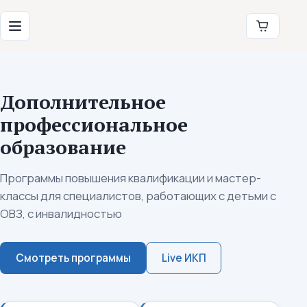
Перейти к содержимому
Институт коррекционной педагогики
Меню
Дополнительное
профессиональное
образование
Программы повышения квалификации и мастер-
классы для специалистов, работающих с детьми с
ОВЗ, с инвалидностью
Смотреть программы
Live ИКП