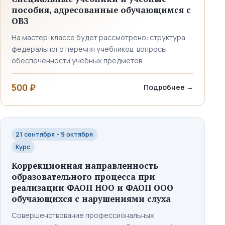
организации занятий, а также методические
пособия, адресованные обучающимся с
разработки для использования в своей
ОВЗ
профессиональной деятельности.
На мастер-классе будет рассмотрено: структура
федерального перечня учебников, вопросы
обеспеченности учебных предметов
специальными учебными изданиями, состав
стандартного учебно-методического комплекта
500 ₽
Подробнее
→
21 сентября - 9 октября
Курс
Коррекционная направленность
образовательного процесса при
реализации ФАОП НОО и ФАОП ООО
обучающихся с нарушениями слуха
Совершенствование профессиональных