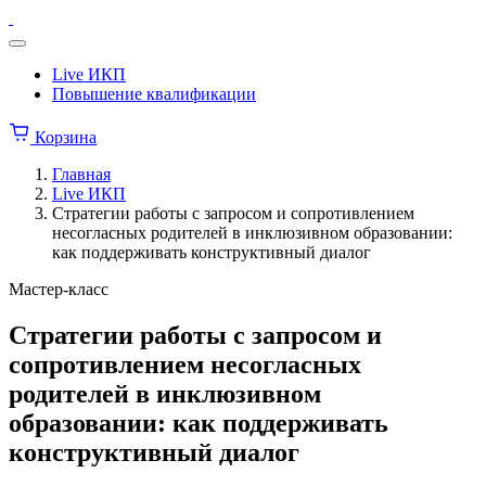
Перейти
Институт
к
коррекционной
Меню
содержимому
педагогики
Live ИКП
Повышение квалификации
Корзина
Главная
Live ИКП
Стратегии работы с запросом и сопротивлением
несогласных родителей в инклюзивном образовании:
как поддерживать конструктивный диалог
Мастер-класс
Стратегии работы с запросом и
сопротивлением несогласных
родителей в инклюзивном
образовании: как поддерживать
конструктивный диалог