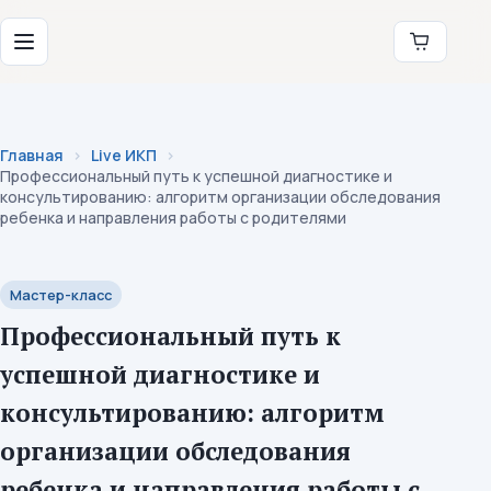
Перейти к содержимому
Институт коррекционной педагогики
Меню
Главная
Live ИКП
Профессиональный путь к успешной диагностике и
консультированию: алгоритм организации обследования
ребенка и направления работы с родителями
Мастер-класс
Профессиональный путь к
успешной диагностике и
консультированию: алгоритм
организации обследования
ребенка и направления работы с