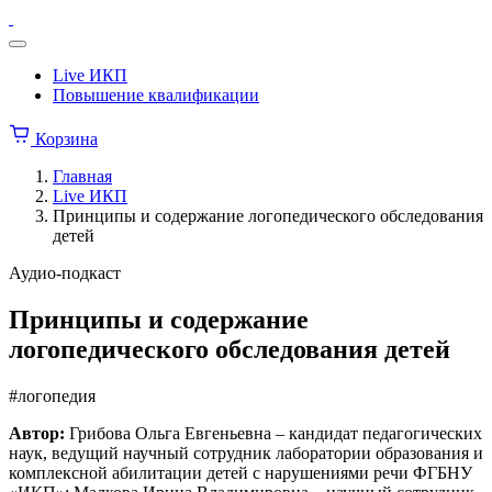
Перейти
Институт
к
коррекционной
Меню
содержимому
педагогики
Live ИКП
Повышение квалификации
Корзина
Главная
Live ИКП
Принципы и содержание логопедического обследования
детей
Аудио-подкаст
Принципы и содержание
логопедического обследования детей
#логопедия
Автор:
Грибова Ольга Евгеньевна – кандидат педагогических
наук, ведущий научный сотрудник лаборатории образования и
комплексной абилитации детей с нарушениями речи ФГБНУ