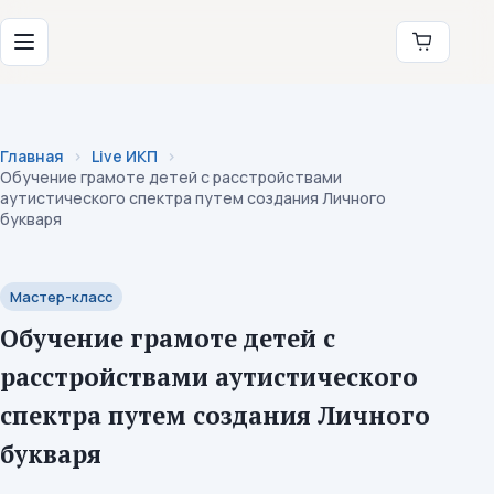
Перейти к содержимому
Институт коррекционной педагогики
Меню
Главная
Live ИКП
Обучение грамоте детей с расстройствами
аутистического спектра путем создания Личного
букваря
Мастер-класс
Обучение грамоте детей с
расстройствами аутистического
спектра путем создания Личного
букваря