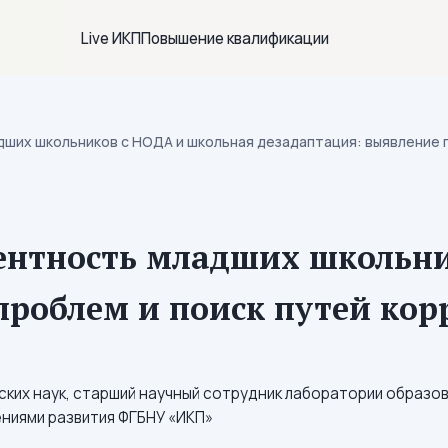
Live ИКП
Повышение квалификации
ших школьников с НОДА и школьная дезадаптация: выявление п
нтность младших школьни
проблем и поиск путей ко
ских наук, старший научный сотрудник лаборатории образов
ниями развития ФГБНУ «ИКП»