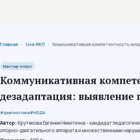
Перейти к содержимому
Институт коррекционной педагогики
Главная
Live ИКП
Коммуникативная компетентность млад
Мастер-класс
Коммуникативная компете
дезадаптация: выявление 
#диагностика
#НОДА
Автор:
Крутякова Евгения Никитична – кандидат педагогиче
опорно-двигательного аппарата и множественными наруше