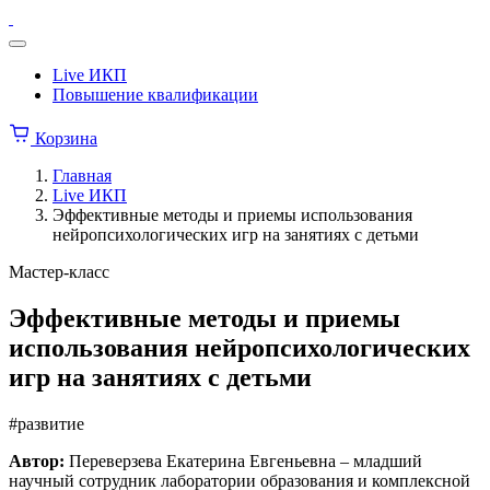
Перейти
Институт
к
коррекционной
Меню
содержимому
педагогики
Live ИКП
Повышение квалификации
Корзина
Главная
Live ИКП
Эффективные методы и приемы использования
нейропсихологических игр на занятиях с детьми
Мастер-класс
Эффективные методы и приемы
использования нейропсихологических
игр на занятиях с детьми
#развитие
Автор:
Переверзева Екатерина Евгеньевна – младший
научный сотрудник лаборатории образования и комплексной