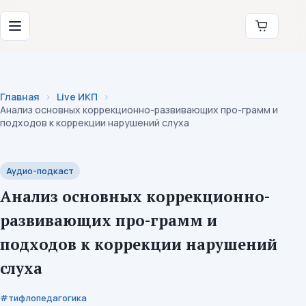
Перейти к содержимому
Институт коррекционной педагогики
Меню
Главная
Live ИКП
Анализ основных коррекционно-развивающих про-грамм и
подходов к коррекции нарушений слуха
Аудио-подкаст
Анализ основных коррекционно-
развивающих про-грамм и
подходов к коррекции нарушений
слуха
#тифлопедагогика